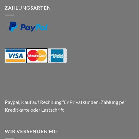
zu
Ihrem
ZAHLUNGSARTEN
Folierung
Wunschtext
von
Fenstern
und
Herstellung
von
Paneelen
für
den
Parkplatz
–
Respect
Company
Paypal, Kauf auf Rechnung für Privatkunden, Zahlung per
Kreditkarte oder Lastschrift
WIR VERSENDEN MIT