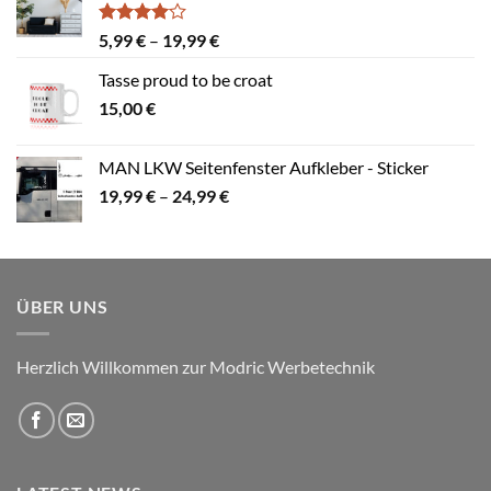
Bewertet
Preisspanne:
5,99
€
–
19,99
€
mit
4.00
5,99 €
von 5
Tasse proud to be croat
bis
15,00
€
19,99 €
MAN LKW Seitenfenster Aufkleber - Sticker
Preisspanne:
19,99
€
–
24,99
€
19,99 €
bis
24,99 €
ÜBER UNS
Herzlich Willkommen zur Modric Werbetechnik