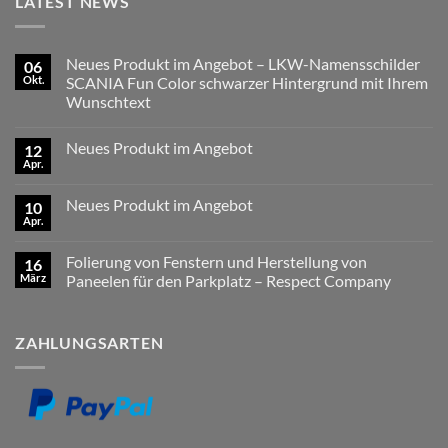
LATEST NEWS
Neues Produkt im Angebot – LKW-Namensschilder
06
Okt.
SCANIA Fun Color schwarzer Hintergrund mit Ihrem
Wunschtext
Keine
Kommentare
Neues Produkt im Angebot
12
zu
Neues
Apr.
Keine
Produkt
Kommentare
im
zu
Angebot
Neues Produkt im Angebot
10
Neues
–
Produkt
Apr.
LKW-
Keine
im
Namensschilder
Kommentare
Angebot
zu
SCANIA
Folierung von Fenstern und Herstellung von
16
Neues
Fun
Produkt
März
Color
Paneelen für den Parkplatz – Respect Company
im
schwarzer
Keine
Angebot
Hintergrund
Kommentare
mit
zu
Ihrem
ZAHLUNGSARTEN
Folierung
Wunschtext
von
Fenstern
und
Herstellung
von
Paneelen
für
den