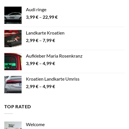
Audi ringe
Preisspanne:
3,99
€
–
22,99
€
3,99 €
bis
Landkarte Kroatien
22,99 €
Preisspanne:
2,99
€
–
7,99
€
2,99 €
bis
Aufkleber Maria Rosenkranz
7,99 €
Preisspanne:
3,99
€
–
4,99
€
3,99 €
bis
Kroatien Landkarte Umriss
4,99 €
Preisspanne:
2,99
€
–
4,99
€
2,99 €
bis
4,99 €
TOP RATED
Welcome