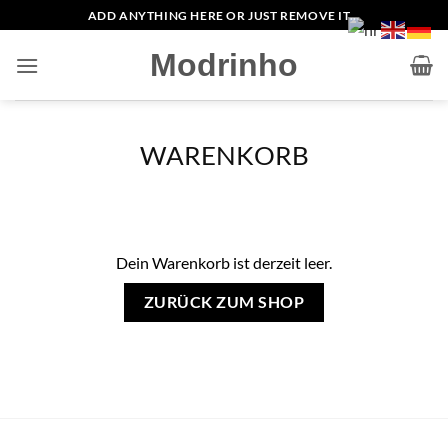
Zum
ADD ANYTHING HERE OR JUST REMOVE IT...
Inhalt
Modrinho
springen
WARENKORB
Dein Warenkorb ist derzeit leer.
ZURÜCK ZUM SHOP