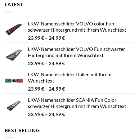
LATEST
LKW-Namensschilder VOLVO color Fun
schwarzer Hintergrund mit Ihrem Wunschtext
Preisspanne:
23,99
€
–
24,99
€
23,99 €
LKW-Namensschilder VOLVO Fun schwarzer
bis
Hintergrund mit Ihrem Wunschtext
24,99 €
Preisspanne:
23,99
€
–
24,99
€
23,99 €
LKW-Namensschilder Italien mit Ihrem
bis
Wunschtext
24,99 €
Preisspanne:
23,99
€
–
24,99
€
23,99 €
LKW-Namensschilder SCANIA Fun Color
bis
schwarzer Hintergrund mit Ihrem Wunschtext
24,99 €
Preisspanne:
23,99
€
–
24,99
€
23,99 €
bis
BEST SELLING
24,99 €