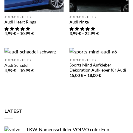
AUTOAUFKLEBER
AUTOAUFKLEBER
Audi Heart Rings
Audi ringe
Preisspanne:
Preisspanne:
4,99
€
–
10,99
€
3,99
€
–
22,99
€
4,99 €
3,99 €
bis
bis
10,99 €
22,99 €
AUTOAUFKLEBER
AUTOAUFKLEBER
Sports Mind Aufkleber
Audi Schädel
Dekoration Aufkleber für Audi
Preisspanne:
4,99
€
–
10,99
€
4,99 €
Preisspanne:
15,00
€
–
18,00
€
bis
15,00 €
10,99 €
bis
18,00 €
LATEST
LKW-Namensschilder VOLVO color Fun