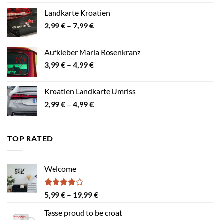
bis
Landkarte Kroatien
22,99 €
Preisspanne:
2,99
€
–
7,99
€
2,99 €
bis
Aufkleber Maria Rosenkranz
7,99 €
Preisspanne:
3,99
€
–
4,99
€
3,99 €
bis
Kroatien Landkarte Umriss
4,99 €
Preisspanne:
2,99
€
–
4,99
€
2,99 €
bis
4,99 €
TOP RATED
Welcome
Bewertet
Preisspanne:
5,99
€
–
19,99
€
mit
4.00
5,99 €
von 5
Tasse proud to be croat
bis