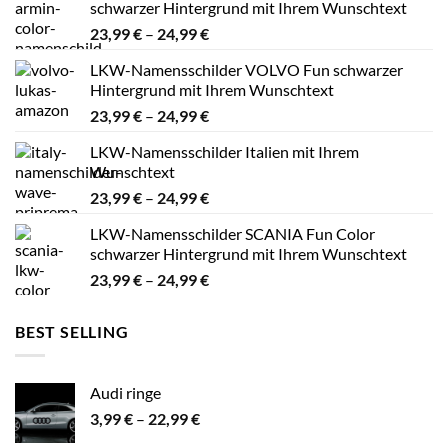
schwarzer Hintergrund mit Ihrem Wunschtext
Preisspanne:
23,99
€
–
24,99
€
23,99 €
LKW-Namensschilder VOLVO Fun schwarzer
bis
Hintergrund mit Ihrem Wunschtext
24,99 €
Preisspanne:
23,99
€
–
24,99
€
23,99 €
LKW-Namensschilder Italien mit Ihrem
bis
Wunschtext
24,99 €
Preisspanne:
23,99
€
–
24,99
€
23,99 €
LKW-Namensschilder SCANIA Fun Color
bis
schwarzer Hintergrund mit Ihrem Wunschtext
24,99 €
Preisspanne:
23,99
€
–
24,99
€
23,99 €
bis
BEST SELLING
24,99 €
Audi ringe
Preisspanne:
3,99
€
–
22,99
€
3,99 €