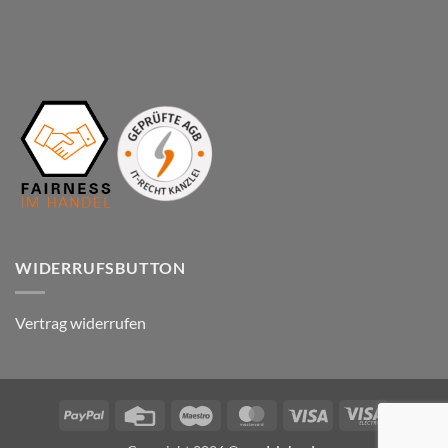
WIDERRUFSBUTTON
Vertrag widerrufen
PayPal
Credit
Maestro
MasterCard
Visa
Visa
Card
Electron