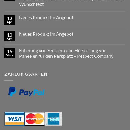
Wunschtext
Keine
Kommentare
Neues Produkt im Angebot
12
zu
Neues
Apr.
Keine
Produkt
Kommentare
im
zu
Angebot
Neues Produkt im Angebot
10
Neues
–
Produkt
Apr.
LKW-
Keine
im
Namensschilder
Kommentare
Angebot
zu
SCANIA
Folierung von Fenstern und Herstellung von
16
Neues
Fun
Produkt
März
Color
Paneelen für den Parkplatz – Respect Company
im
schwarzer
Keine
Angebot
Hintergrund
Kommentare
mit
zu
Ihrem
ZAHLUNGSARTEN
Folierung
Wunschtext
von
Fenstern
und
Herstellung
von
Paneelen
für
den
Parkplatz
–
Respect
Company