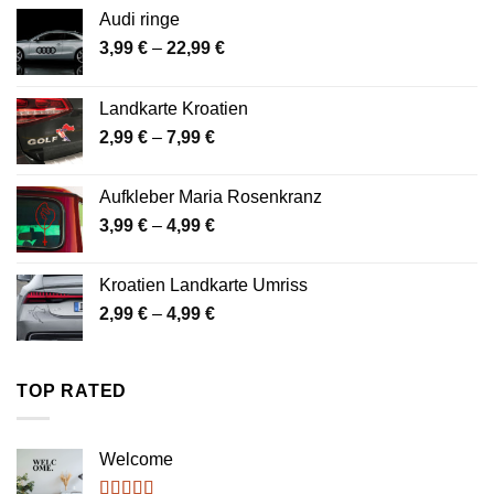
Audi ringe
Preisspanne:
3,99
€
–
22,99
€
3,99 €
bis
Landkarte Kroatien
22,99 €
Preisspanne:
2,99
€
–
7,99
€
2,99 €
bis
Aufkleber Maria Rosenkranz
7,99 €
Preisspanne:
3,99
€
–
4,99
€
3,99 €
bis
Kroatien Landkarte Umriss
4,99 €
Preisspanne:
2,99
€
–
4,99
€
2,99 €
bis
4,99 €
TOP RATED
Welcome