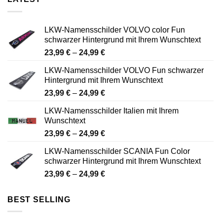
LKW-Namensschilder VOLVO color Fun
schwarzer Hintergrund mit Ihrem Wunschtext
Preisspanne:
23,99
€
–
24,99
€
23,99 €
LKW-Namensschilder VOLVO Fun schwarzer
bis
Hintergrund mit Ihrem Wunschtext
24,99 €
Preisspanne:
23,99
€
–
24,99
€
23,99 €
LKW-Namensschilder Italien mit Ihrem
bis
Wunschtext
24,99 €
Preisspanne:
23,99
€
–
24,99
€
23,99 €
LKW-Namensschilder SCANIA Fun Color
bis
schwarzer Hintergrund mit Ihrem Wunschtext
24,99 €
Preisspanne:
23,99
€
–
24,99
€
23,99 €
bis
BEST SELLING
24,99 €