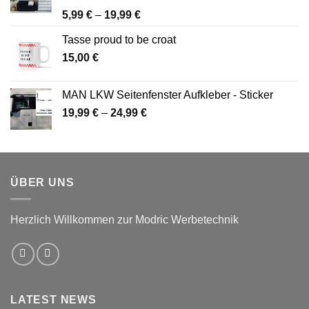
Bewertet
Preisspanne:
5,99
€
–
19,99
€
mit
4.00
5,99 €
von 5
Tasse proud to be croat
bis
15,00
€
19,99 €
MAN LKW Seitenfenster Aufkleber - Sticker
Preisspanne:
19,99
€
–
24,99
€
19,99 €
bis
24,99 €
ÜBER UNS
Herzlich Willkommen zur Modric Werbetechnik
LATEST NEWS