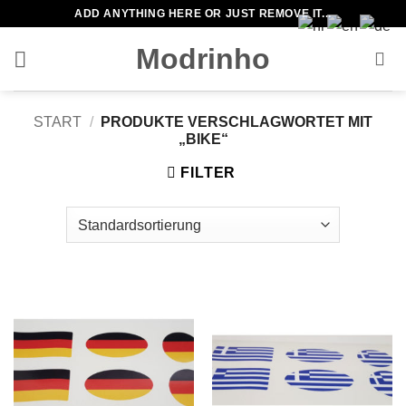
Zum
ADD ANYTHING HERE OR JUST REMOVE IT...
Inhalt
Modrinho
springen
START
/
PRODUKTE VERSCHLAGWORTET MIT
„BIKE“
FILTER