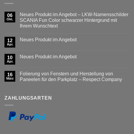
Neues Produkt im Angebot – LKW-Namensschilder
06
Okt.
SCANIA Fun Color schwarzer Hintergrund mit
Ihrem Wunschtext
Keine
Kommentare
Neues Produkt im Angebot
zu
12
Neues
Apr.
Keine
Produkt
Kommentare
im
zu
Angebot
Neues Produkt im Angebot
10
Neues
–
Produkt
Apr.
LKW-
Keine
im
Namensschilder
Kommentare
Angebot
zu
SCANIA
Folierung von Fenstern und Herstellung von
16
Neues
Fun
Produkt
März
Color
Paneelen für den Parkplatz – Respect Company
im
schwarzer
Keine
Angebot
Hintergrund
Kommentare
mit
zu
Ihrem
Folierung
ZAHLUNGSARTEN
Wunschtext
von
Fenstern
und
Herstellung
von
Paneelen
für
den
Parkplatz