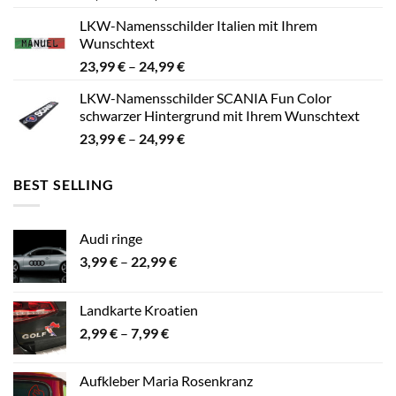
23,99 €
LKW-Namensschilder Italien mit Ihrem
bis
Wunschtext
24,99 €
Preisspanne:
23,99
€
–
24,99
€
23,99 €
LKW-Namensschilder SCANIA Fun Color
bis
schwarzer Hintergrund mit Ihrem Wunschtext
24,99 €
Preisspanne:
23,99
€
–
24,99
€
23,99 €
bis
BEST SELLING
24,99 €
Audi ringe
Preisspanne:
3,99
€
–
22,99
€
3,99 €
bis
Landkarte Kroatien
22,99 €
Preisspanne:
2,99
€
–
7,99
€
2,99 €
bis
Aufkleber Maria Rosenkranz
7,99 €