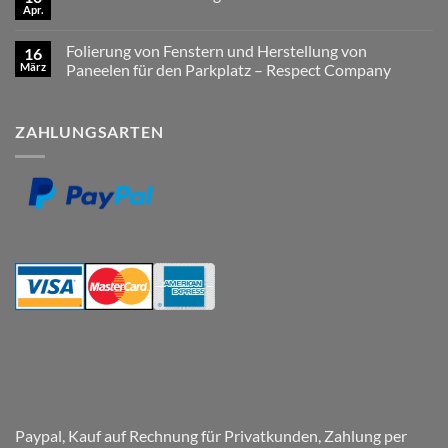
–
Produkt
Apr.
LKW-
Keine
im
Namensschilder
Kommentare
Angebot
zu
SCANIA
Folierung von Fenstern und Herstellung von
16
Neues
Fun
Produkt
März
Color
Paneelen für den Parkplatz – Respect Company
im
schwarzer
Keine
Angebot
Hintergrund
Kommentare
mit
zu
Ihrem
ZAHLUNGSARTEN
Folierung
Wunschtext
von
Fenstern
und
Herstellung
von
Paneelen
für
den
Parkplatz
–
Respect
Company
Paypal, Kauf auf Rechnung für Privatkunden, Zahlung per