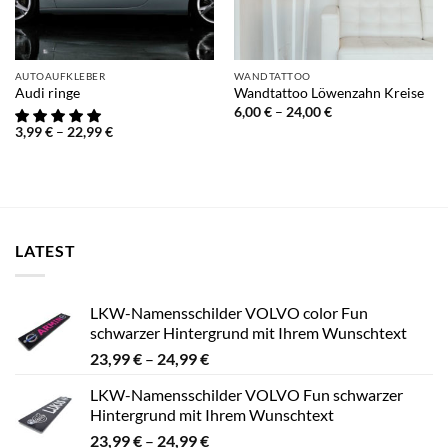
AUTOAUFKLEBER
WANDTATTOO
Audi ringe
Wandtattoo Löwenzahn Kreise
Preisspanne:
6,00
€
–
24,00
€
6,00 €
Preisspanne:
3,99
€
–
22,99
€
bis
3,99 €
24,00 €
bis
22,99 €
LATEST
LKW-Namensschilder VOLVO color Fun
schwarzer Hintergrund mit Ihrem Wunschtext
Preisspanne:
23,99
€
–
24,99
€
23,99 €
LKW-Namensschilder VOLVO Fun schwarzer
bis
Hintergrund mit Ihrem Wunschtext
24,99 €
Preisspanne:
23,99
€
–
24,99
€