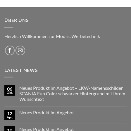
bis
24,99 €
ÜBER UNS
Herzlich Willkommen zur Modric Werbetechnik
LATEST NEWS
Neues Produkt im Angebot – LKW-Namensschilder
06
Okt.
SCANIA Fun Color schwarzer Hintergrund mit Ihrem
Wunschtext
Keine
Kommentare
Neues Produkt im Angebot
12
zu
Neues
Apr.
Keine
Produkt
Kommentare
im
zu
Angebot
Neues Produkt im Angebot
10
Neues