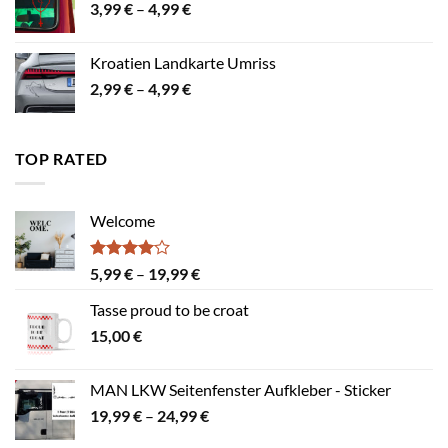
Preisspanne:
3,99
€
–
4,99
€
3,99 €
bis
Kroatien Landkarte Umriss
4,99 €
Preisspanne:
2,99
€
–
4,99
€
2,99 €
bis
4,99 €
TOP RATED
Welcome
Bewertet
Preisspanne:
5,99
€
–
19,99
€
mit
4.00
5,99 €
von 5
Tasse proud to be croat
bis
15,00
€
19,99 €
MAN LKW Seitenfenster Aufkleber - Sticker
Preisspanne:
19,99
€
–
24,99
€
19,99 €