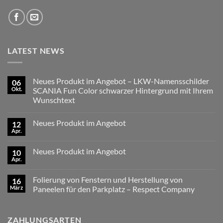
LATEST NEWS
Neues Produkt im Angebot – LKW-Namensschilder
06
Okt.
SCANIA Fun Color schwarzer Hintergrund mit Ihrem
Wunschtext
Keine
Kommentare
Neues Produkt im Angebot
12
zu
Neues
Apr.
Keine
Produkt
Kommentare
im
zu
Angebot
Neues Produkt im Angebot
10
Neues
–
Produkt
Apr.
LKW-
Keine
im
Namensschilder
Kommentare
Angebot
zu
SCANIA
Folierung von Fenstern und Herstellung von
16
Neues
Fun
Produkt
März
Color
Paneelen für den Parkplatz – Respect Company
im
schwarzer
Keine
Angebot
Hintergrund
Kommentare
mit
zu
Ihrem
ZAHLUNGSARTEN
Folierung
Wunschtext