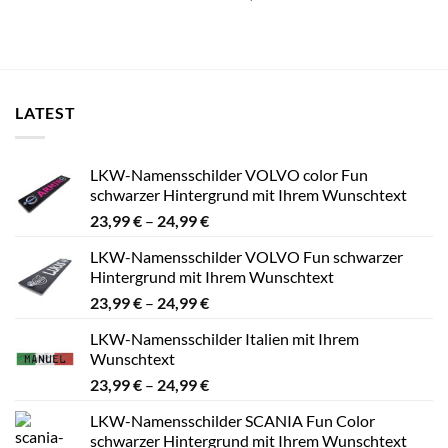
LATEST
LKW-Namensschilder VOLVO color Fun
schwarzer Hintergrund mit Ihrem Wunschtext
Preisspanne:
23,99
€
–
24,99
€
23,99 €
LKW-Namensschilder VOLVO Fun schwarzer
bis
Hintergrund mit Ihrem Wunschtext
24,99 €
Preisspanne:
23,99
€
–
24,99
€
23,99 €
LKW-Namensschilder Italien mit Ihrem
bis
Wunschtext
24,99 €
Preisspanne:
23,99
€
–
24,99
€
23,99 €
LKW-Namensschilder SCANIA Fun Color
bis
schwarzer Hintergrund mit Ihrem Wunschtext
24,99 €