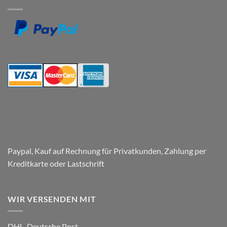
von
Fenstern
und
Herstellung
von
Paneelen
für
den
Parkplatz
–
Respect
Company
Paypal, Kauf auf Rechnung für Privatkunden, Zahlung per
Kreditkarte oder Lastschrift
WIR VERSENDEN MIT
DHL, Deutsche Post