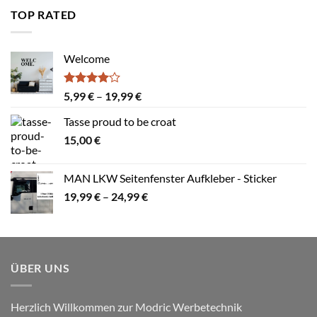
4,99 €
TOP RATED
Welcome
Bewertet
Preisspanne:
5,99
€
–
19,99
€
mit
4.00
5,99 €
von 5
Tasse proud to be croat
bis
15,00
€
19,99 €
MAN LKW Seitenfenster Aufkleber - Sticker
Preisspanne:
19,99
€
–
24,99
€
19,99 €
bis
24,99 €
ÜBER UNS
Herzlich Willkommen zur Modric Werbetechnik