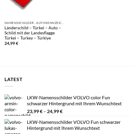
NAMENSSCHILDER - AUTOKENNZEICHEN
Länderschild – Türkei – Auto –
Schild mit der Landesflagge
Türkei – Turkey – Türkiye
24,99
€
LATEST
LKW-Namensschilder VOLVO color Fun
schwarzer Hintergrund mit Ihrem Wunschtext
Preisspanne:
23,99
€
–
24,99
€
23,99 €
LKW-Namensschilder VOLVO Fun schwarzer
bis
Hintergrund mit Ihrem Wunschtext
24,99 €