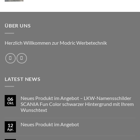
19,99 €
bis
24,99 €
ÜBER UNS
Herzlich Willkommen zur Modric Werbetechnik
LATEST NEWS
Neues Produkt im Angebot – LKW-Namensschilder
06
Okt.
SCANIA Fun Color schwarzer Hintergrund mit Ihrem
Wunschtext
Keine
Kommentare
Neues Produkt im Angebot
12
zu
Neues
Apr.
Keine
Produkt
Kommentare
im
zu