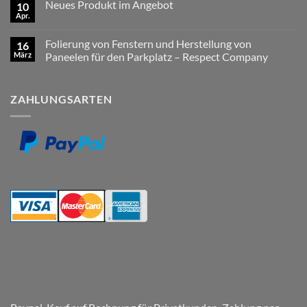
Angebot
Neues Produkt im Angebot
10
Neues
–
Produkt
Apr.
LKW-
Keine
im
Namensschilder
Kommentare
Angebot
zu
SCANIA
Folierung von Fenstern und Herstellung von
16
Neues
Fun
Produkt
März
Color
Paneelen für den Parkplatz – Respect Company
im
schwarzer
Keine
Angebot
Hintergrund
Kommentare
mit
zu
Ihrem
ZAHLUNGSARTEN
Folierung
Wunschtext
von
Fenstern
und
Herstellung
von
Paneelen
für
den
Parkplatz
–
Respect
Company