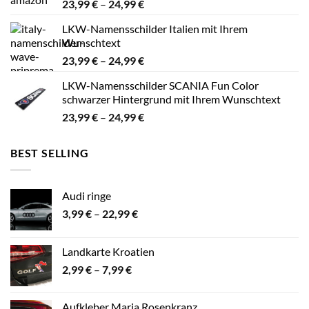
Preisspanne:
23,99
€
–
24,99
€
23,99 €
LKW-Namensschilder Italien mit Ihrem
bis
Wunschtext
24,99 €
Preisspanne:
23,99
€
–
24,99
€
23,99 €
LKW-Namensschilder SCANIA Fun Color
bis
schwarzer Hintergrund mit Ihrem Wunschtext
24,99 €
Preisspanne:
23,99
€
–
24,99
€
23,99 €
bis
BEST SELLING
24,99 €
Audi ringe
Preisspanne:
3,99
€
–
22,99
€
3,99 €
bis
Landkarte Kroatien
22,99 €
Preisspanne:
2,99
€
–
7,99
€
2,99 €
bis
Aufkleber Maria Rosenkranz