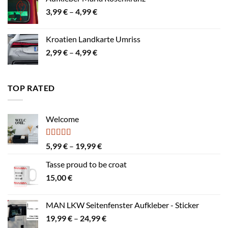
7,99 €
Preisspanne:
3,99
€
–
4,99
€
3,99 €
bis
Kroatien Landkarte Umriss
4,99 €
Preisspanne:
2,99
€
–
4,99
€
2,99 €
bis
4,99 €
TOP RATED
Welcome
Bewertet
Preisspanne:
5,99
€
–
19,99
€
mit
4.00
5,99 €
von 5
Tasse proud to be croat
bis
15,00
€
19,99 €
MAN LKW Seitenfenster Aufkleber - Sticker
Preisspanne:
19,99
€
–
24,99
€