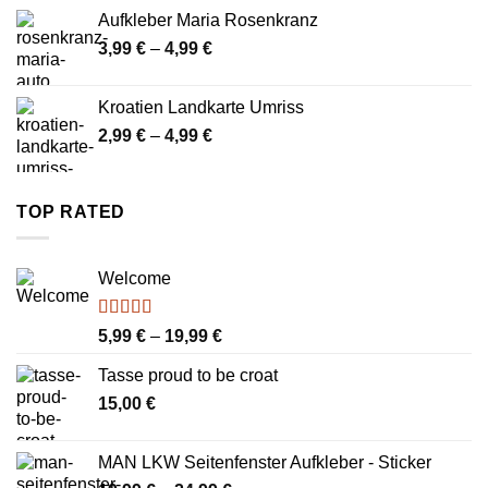
bis
Aufkleber Maria Rosenkranz
7,99 €
Preisspanne:
3,99
€
–
4,99
€
3,99 €
bis
Kroatien Landkarte Umriss
4,99 €
Preisspanne:
2,99
€
–
4,99
€
2,99 €
bis
4,99 €
TOP RATED
Welcome
Bewertet
Preisspanne:
5,99
€
–
19,99
€
mit
4.00
5,99 €
von 5
Tasse proud to be croat
bis
15,00
€
19,99 €
MAN LKW Seitenfenster Aufkleber - Sticker