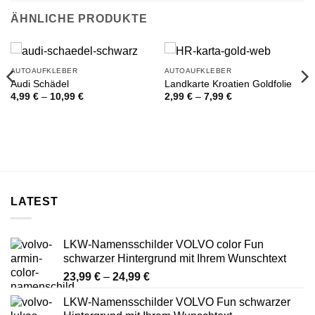
ÄHNLICHE PRODUKTE
AUTOAUFKLEBER
AUTOAUFKLEBER
Audi Schädel
Landkarte Kroatien Goldfolie
Preisspanne:
Preisspanne:
4,99
€
–
10,99
€
2,99
€
–
7,99
€
4,99 €
2,99 €
bis
bis
10,99 €
7,99 €
LATEST
LKW-Namensschilder VOLVO color Fun
schwarzer Hintergrund mit Ihrem Wunschtext
Preisspanne:
23,99
€
–
24,99
€
23,99 €
LKW-Namensschilder VOLVO Fun schwarzer
bis