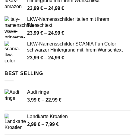
Hintergrund mit Ihrem Wunschtext
24,99 €
Preisspanne:
23,99
€
–
24,99
€
23,99 €
LKW-Namensschilder Italien mit Ihrem
bis
Wunschtext
24,99 €
Preisspanne:
23,99
€
–
24,99
€
23,99 €
LKW-Namensschilder SCANIA Fun Color
bis
schwarzer Hintergrund mit Ihrem Wunschtext
24,99 €
Preisspanne:
23,99
€
–
24,99
€
23,99 €
bis
BEST SELLING
24,99 €
Audi ringe
Preisspanne:
3,99
€
–
22,99
€
3,99 €
bis
Landkarte Kroatien
22,99 €
Preisspanne:
2,99
€
–
7,99
€
2,99 €