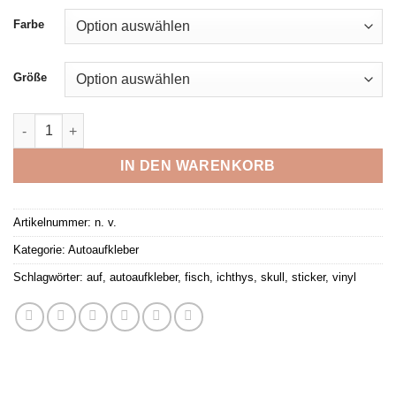
bis
Farbe
3,99 €
Größe
Christliches Fisch Symbol (Ichthys) Aufkleber, Sticker, Vinyl, 
IN DEN WARENKORB
Artikelnummer:
n. v.
Kategorie:
Autoaufkleber
Schlagwörter:
auf
,
autoaufkleber
,
fisch
,
ichthys
,
skull
,
sticker
,
vinyl