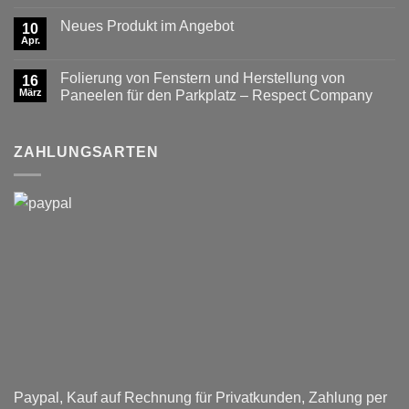
Kommentare
im
zu
Angebot
Neues Produkt im Angebot
10
Neues
–
Produkt
Apr.
LKW-
Keine
im
Namensschilder
Kommentare
Angebot
zu
SCANIA
Folierung von Fenstern und Herstellung von
16
Neues
Fun
Produkt
März
Color
Paneelen für den Parkplatz – Respect Company
im
schwarzer
Keine
Angebot
Hintergrund
Kommentare
mit
zu
Ihrem
Folierung
ZAHLUNGSARTEN
Wunschtext
von
Fenstern
und
Herstellung
von
Paneelen
für
den
Parkplatz
–
Respect
Company
Paypal, Kauf auf Rechnung für Privatkunden, Zahlung per