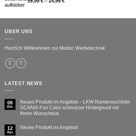
Preisspanne:
19,99
€
–
24,99
€
19,99 €
bis
24,99 €
ÜBER UNS
Herzlich Willkommen zur Modric Werbetechnik
LATEST NEWS
Neues Produkt im Angebot – LKW-Namensschilder
06
Okt.
SCANIA Fun Color schwarzer Hintergrund mit
Ihrem Wunschtext
Keine
Kommentare
Neues Produkt im Angebot
zu
12
Neues
Apr.
Keine
Produkt