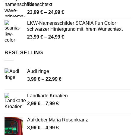
Wunschtext
24,99 €
Preisspanne:
23,99
€
–
24,99
€
23,99 €
LKW-Namensschilder SCANIA Fun Color
bis
schwarzer Hintergrund mit Ihrem Wunschtext
24,99 €
Preisspanne:
23,99
€
–
24,99
€
23,99 €
bis
BEST SELLING
24,99 €
Audi ringe
Preisspanne:
3,99
€
–
22,99
€
3,99 €
bis
Landkarte Kroatien
22,99 €
Preisspanne:
2,99
€
–
7,99
€
2,99 €
bis
Aufkleber Maria Rosenkranz
7,99 €
Preisspanne:
3,99
€
–
4,99
€
3,99 €