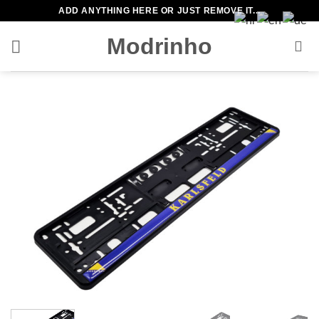
Zum
ADD ANYTHING HERE OR JUST REMOVE IT...
Inhalt
Modrinho
springen