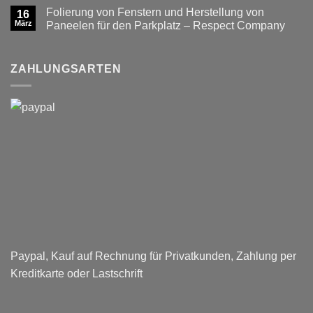
Angebot
zu
SCANIA
Folierung von Fenstern und Herstellung von
16
Neues
Fun
Produkt
März
Color
Paneelen für den Parkplatz – Respect Company
im
schwarzer
Keine
Angebot
Hintergrund
Kommentare
mit
zu
Ihrem
Folierung
ZAHLUNGSARTEN
Wunschtext
von
Fenstern
und
Herstellung
von
Paneelen
für
den
Parkplatz
–
Respect
Company
Paypal, Kauf auf Rechnung für Privatkunden, Zahlung per
Kreditkarte oder Lastschrift