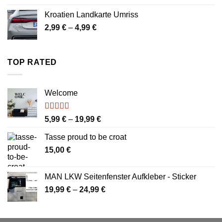
bis
Kroatien Landkarte Umriss
4,99 €
Preisspanne:
2,99
€
–
4,99
€
2,99 €
bis
4,99 €
TOP RATED
Welcome
Bewertet
Preisspanne:
5,99
€
–
19,99
€
mit
4.00
5,99 €
von 5
Tasse proud to be croat
bis
15,00
€
19,99 €
MAN LKW Seitenfenster Aufkleber - Sticker
Preisspanne:
19,99
€
–
24,99
€
19,99 €
bis
24,99 €