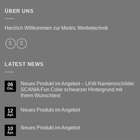
ÜBER UNS
Herzlich Willkommen zur Modric Werbetechnik
LATEST NEWS
Neues Produkt im Angebot – LKW-Namensschilder
06
Okt.
SCANIA Fun Color schwarzer Hintergrund mit
Ihrem Wunschtext
Keine
Kommentare
Neues Produkt im Angebot
zu
12
Neues
Apr.
Keine
Produkt
Kommentare
im
zu
Angebot
Neues Produkt im Angebot
10
Neues
–
Produkt
Apr.
LKW-
Keine
im
Namensschilder
Kommentare