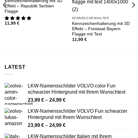
Kennzeichenhalterung mit 3D
Effekt – Republik Serbien
Flagge
KENNZEICHENHALTER
11,99
€
Kennzeichenhalterung mit 3D
Effekt – Freistaat Bayern
Flagge mit Text
11,99
€
LATEST
LKW-Namensschilder VOLVO color Fun
schwarzer Hintergrund mit Ihrem Wunschtext
Preisspanne:
23,99
€
–
24,99
€
23,99 €
LKW-Namensschilder VOLVO Fun schwarzer
bis
Hintergrund mit Ihrem Wunschtext
24,99 €
Preisspanne:
23,99
€
–
24,99
€
23,99 €
LKW-Namensschilder Italien mit Ihrem
bis