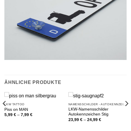
ÄHNLICHE PRODUKTE
LKW TATTOO
NAMENSSCHILDER - AUTOKENNZEICHEN
LKW-Namensschilder
Piss on MAN
Autokennzeichen Stig
Preisspanne:
5,99
€
–
7,99
€
5,99 €
Preisspanne:
23,99
€
–
24,99
€
bis
23,99 €
7,99 €
bis
24,99 €