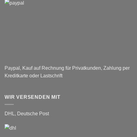
Herstellung
von
Paneelen
für
den
Parkplatz
–
Respect
Company
Paypal, Kauf auf Rechnung für Privatkunden, Zahlung per
Kreditkarte oder Lastschrift
WIR VERSENDEN MIT
DHL, Deutsche Post