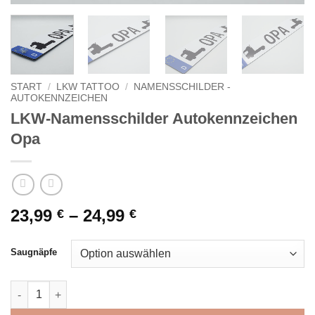
START
/
LKW TATTOO
/
NAMENSSCHILDER -
AUTOKENNZEICHEN
LKW-Namensschilder Autokennzeichen
Opa
Preisspanne:
23,99
–
24,99
€
€
23,99 €
bis
Saugnäpfe
24,99 €
LKW-Namensschilder Autokennzeichen Opa Menge