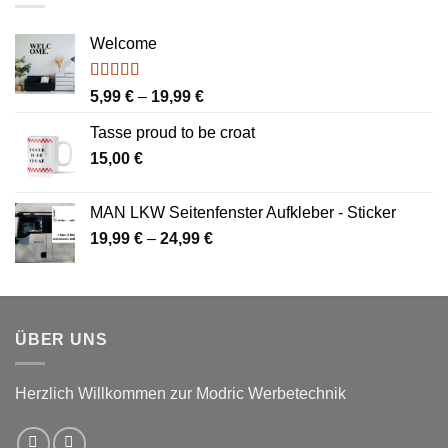
Welcome
Bewertet
Preisspanne:
5,99
€
–
19,99
€
mit
4.00
5,99 €
von 5
Tasse proud to be croat
bis
15,00
€
19,99 €
MAN LKW Seitenfenster Aufkleber - Sticker
Preisspanne:
19,99
€
–
24,99
€
19,99 €
bis
24,99 €
ÜBER UNS
Herzlich Willkommen zur Modric Werbetechnik