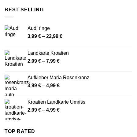
bis
BEST SELLING
24,99 €
Audi ringe
Preisspanne:
3,99
€
–
22,99
€
3,99 €
bis
Landkarte Kroatien
22,99 €
Preisspanne:
2,99
€
–
7,99
€
2,99 €
bis
Aufkleber Maria Rosenkranz
7,99 €
Preisspanne:
3,99
€
–
4,99
€
3,99 €
bis
Kroatien Landkarte Umriss
4,99 €
Preisspanne:
2,99
€
–
4,99
€
2,99 €
bis
4,99 €
TOP RATED