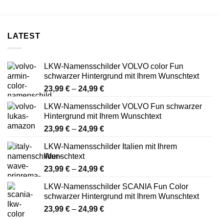
LATEST
LKW-Namensschilder VOLVO color Fun
schwarzer Hintergrund mit Ihrem Wunschtext
Preisspanne:
23,99
€
–
24,99
€
23,99 €
LKW-Namensschilder VOLVO Fun schwarzer
bis
Hintergrund mit Ihrem Wunschtext
24,99 €
Preisspanne:
23,99
€
–
24,99
€
23,99 €
LKW-Namensschilder Italien mit Ihrem
bis
Wunschtext
24,99 €
Preisspanne:
23,99
€
–
24,99
€
23,99 €
LKW-Namensschilder SCANIA Fun Color
bis
schwarzer Hintergrund mit Ihrem Wunschtext
24,99 €
Preisspanne:
23,99
€
–
24,99
€
23,99 €