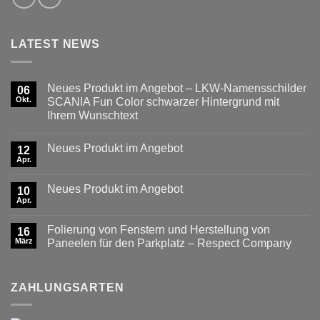
LATEST NEWS
Neues Produkt im Angebot – LKW-Namensschilder
06
Okt.
SCANIA Fun Color schwarzer Hintergrund mit
Ihrem Wunschtext
Keine
Kommentare
Neues Produkt im Angebot
zu
12
Neues
Apr.
Keine
Produkt
Kommentare
im
zu
Angebot
Neues Produkt im Angebot
10
Neues
–
Produkt
Apr.
LKW-
Keine
im
Namensschilder
Kommentare
Angebot
zu
SCANIA
Folierung von Fenstern und Herstellung von
16
Neues
Fun
Produkt
März
Color
Paneelen für den Parkplatz – Respect Company
im
schwarzer
Keine
Angebot
Hintergrund
Kommentare
mit
zu
Ihrem
Folierung
ZAHLUNGSARTEN
Wunschtext
von
Fenstern
und