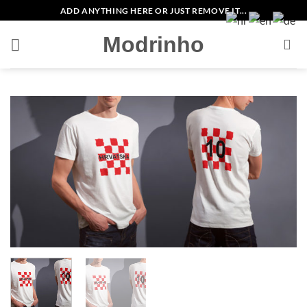
Zum
ADD ANYTHING HERE OR JUST REMOVE IT...
Inhalt
Modrinho
springen