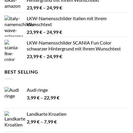
24,99 €
Preisspanne:
23,99
€
–
24,99
€
23,99 €
LKW-Namensschilder Italien mit Ihrem
bis
Wunschtext
24,99 €
Preisspanne:
23,99
€
–
24,99
€
23,99 €
LKW-Namensschilder SCANIA Fun Color
bis
schwarzer Hintergrund mit Ihrem Wunschtext
24,99 €
Preisspanne:
23,99
€
–
24,99
€
23,99 €
bis
BEST SELLING
24,99 €
Audi ringe
Preisspanne:
3,99
€
–
22,99
€
3,99 €
bis
Landkarte Kroatien
22,99 €
Preisspanne:
2,99
€
–
7,99
€
2,99 €