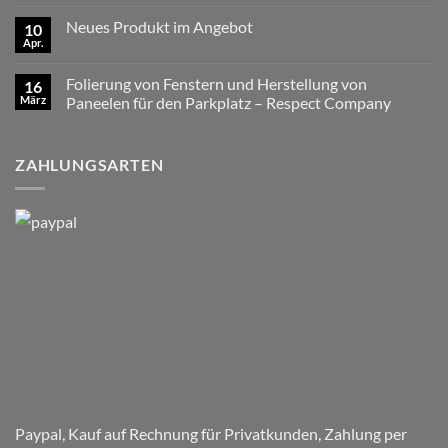
Kommentare
im
zu
Angebot
Neues Produkt im Angebot
10
Neues
–
Produkt
Apr.
LKW-
Keine
im
Namensschilder
Kommentare
Angebot
zu
SCANIA
Folierung von Fenstern und Herstellung von
16
Neues
Fun
Produkt
März
Color
Paneelen für den Parkplatz – Respect Company
im
schwarzer
Keine
Angebot
Hintergrund
Kommentare
mit
zu
Ihrem
ZAHLUNGSARTEN
Folierung
Wunschtext
von
Fenstern
und
Herstellung
von
Paneelen
für
den
Parkplatz
–
Respect
Company
Paypal, Kauf auf Rechnung für Privatkunden, Zahlung per