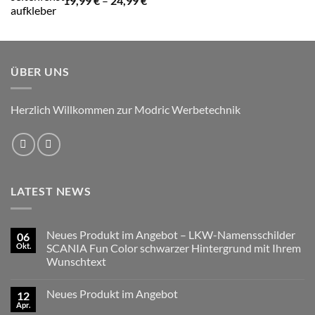
19,99
€
–
24,99
€
19,99 €
bis
24,99 €
ÜBER UNS
Herzlich Willkommen zur Modric Werbetechnik
LATEST NEWS
Neues Produkt im Angebot – LKW-Namensschilder
06
Okt.
SCANIA Fun Color schwarzer Hintergrund mit Ihrem
Wunschtext
Keine
Kommentare
Neues Produkt im Angebot
12
zu
Neues
Apr.
Keine
Produkt