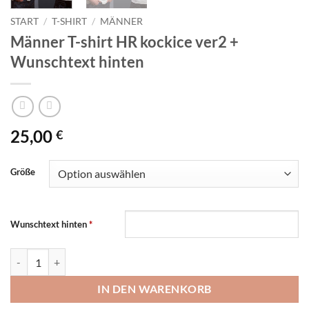
START
/
T-SHIRT
/
MÄNNER
Männer T-shirt HR kockice ver2 +
Wunschtext hinten
25,00
€
Größe
Wunschtext hinten
*
Männer T-shirt HR kockice ver2 + Wunschtext hinten Menge
IN DEN WARENKORB