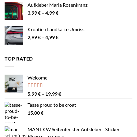
bis
Aufkleber Maria Rosenkranz
7,99 €
Preisspanne:
3,99
€
–
4,99
€
3,99 €
bis
Kroatien Landkarte Umriss
4,99 €
Preisspanne:
2,99
€
–
4,99
€
2,99 €
bis
4,99 €
TOP RATED
Welcome
Bewertet
Preisspanne:
5,99
€
–
19,99
€
mit
4.00
5,99 €
von 5
Tasse proud to be croat
bis
15,00
€
19,99 €
MAN LKW Seitenfenster Aufkleber - Sticker
Preisspanne: