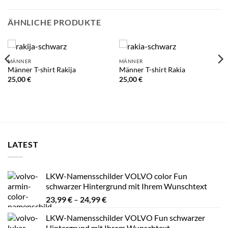
ÄHNLICHE PRODUKTE
MÄNNER
MÄNNER
Männer T-shirt Rakija
Männer T-shirt Rakia
25,00
€
25,00
€
LATEST
LKW-Namensschilder VOLVO color Fun
schwarzer Hintergrund mit Ihrem Wunschtext
Preisspanne:
23,99
€
–
24,99
€
23,99 €
LKW-Namensschilder VOLVO Fun schwarzer
bis
Hintergrund mit Ihrem Wunschtext