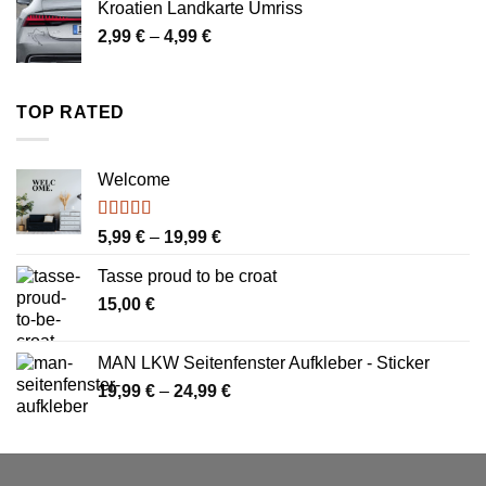
Kroatien Landkarte Umriss
4,99 €
Preisspanne:
2,99
€
–
4,99
€
2,99 €
bis
4,99 €
TOP RATED
Welcome
Bewertet
Preisspanne:
5,99
€
–
19,99
€
mit
4.00
5,99 €
von 5
Tasse proud to be croat
bis
15,00
€
19,99 €
MAN LKW Seitenfenster Aufkleber - Sticker
Preisspanne:
19,99
€
–
24,99
€
19,99 €
bis
24,99 €