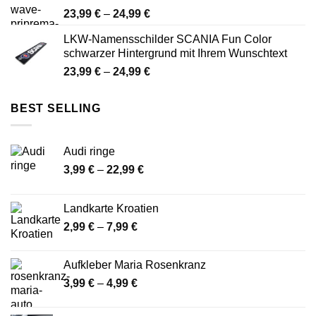
Preisspanne:
23,99
€
–
24,99
€
23,99 €
LKW-Namensschilder SCANIA Fun Color
bis
schwarzer Hintergrund mit Ihrem Wunschtext
24,99 €
Preisspanne:
23,99
€
–
24,99
€
23,99 €
bis
BEST SELLING
24,99 €
Audi ringe
Preisspanne:
3,99
€
–
22,99
€
3,99 €
bis
Landkarte Kroatien
22,99 €
Preisspanne:
2,99
€
–
7,99
€
2,99 €
bis
Aufkleber Maria Rosenkranz
7,99 €
Preisspanne:
3,99
€
–
4,99
€
3,99 €
bis