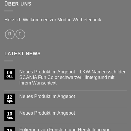
ÜBER UNS
Herzlich Willkommen zur Modric Werbetechnik
LATEST NEWS
Neues Produkt im Angebot – LKW-Namensschilder
06
Okt.
SCANIA Fun Color schwarzer Hintergrund mit
Ihrem Wunschtext
Keine
Kommentare
Neues Produkt im Angebot
zu
12
Neues
Apr.
Keine
Produkt
Kommentare
im
zu
Angebot
Neues Produkt im Angebot
10
Neues
–
Produkt
Apr.
LKW-
Keine
im
Namensschilder
Kommentare
Angebot
zu
SCANIA
Folierung von Fenstern und Herstellung von
16
Neues
Fun