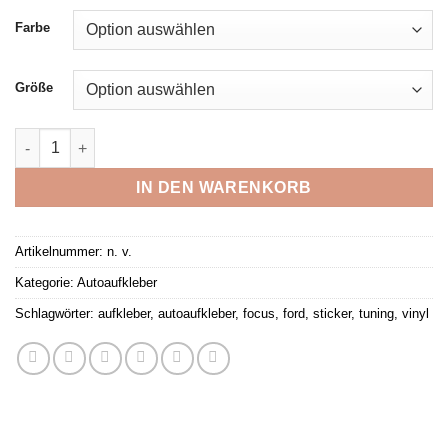
bis
Farbe
18,99 €
Größe
Sports Mind Aufkleber Ford Focus Sport, Sticker, Vinyl, Produc
IN DEN WARENKORB
Artikelnummer:
n. v.
Kategorie:
Autoaufkleber
Schlagwörter:
aufkleber
,
autoaufkleber
,
focus
,
ford
,
sticker
,
tuning
,
vinyl