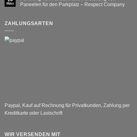
Produkt
März
Color
Paneelen für den Parkplatz – Respect Company
im
schwarzer
Keine
Angebot
Hintergrund
Kommentare
mit
zu
Ihrem
Folierung
ZAHLUNGSARTEN
Wunschtext
von
Fenstern
und
Herstellung
von
Paneelen
für
den
Parkplatz
–
Respect
Company
Paypal, Kauf auf Rechnung für Privatkunden, Zahlung per
Kreditkarte oder Lastschrift
WIR VERSENDEN MIT