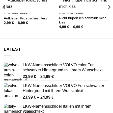
AUTOAUFKLEBER
AUTOAUFKLEBER
Nicht hupen ich schmink mich
Aufkleber Kroatisches Herz
kiss
Preisspanne:
2,99
€
–
8,99
€
2,99 €
Preisspanne:
4,99
€
–
6,99
€
bis
4,99 €
8,99 €
bis
6,99 €
LATEST
LKW-Namensschilder VOLVO color Fun
schwarzer Hintergrund mit Ihrem Wunschtext
Preisspanne:
23,99
€
–
24,99
€
23,99 €
LKW-Namensschilder VOLVO Fun schwarzer
bis
Hintergrund mit Ihrem Wunschtext
24,99 €
Preisspanne:
23,99
€
–
24,99
€
23,99 €
LKW-Namensschilder Italien mit Ihrem
bis
Wunschtext
24,99 €