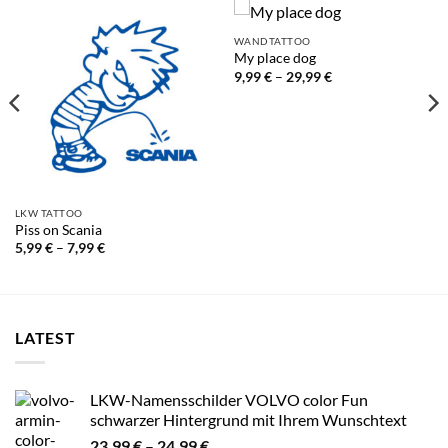
WANDTATTOO
My place dog
Preisspanne:
9,99
€
–
29,99
€
9,99 €
bis
29,99 €
LKW TATTOO
Piss on Scania
Preisspanne:
5,99
€
–
7,99
€
5,99 €
bis
7,99 €
LATEST
LKW-Namensschilder VOLVO color Fun
schwarzer Hintergrund mit Ihrem Wunschtext
Preisspanne:
23,99
€
–
24,99
€