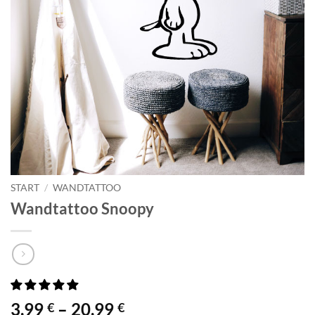
START
/
WANDTATTOO
Wandtattoo Snoopy
Preisspanne:
3,99
–
20,99
€
€