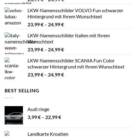
23,99 €
LKW-Namensschilder VOLVO Fun schwarzer
bis
Hintergrund mit Ihrem Wunschtext
24,99 €
Preisspanne:
23,99
€
–
24,99
€
23,99 €
LKW-Namensschilder Italien mit Ihrem
bis
Wunschtext
24,99 €
Preisspanne:
23,99
€
–
24,99
€
23,99 €
LKW-Namensschilder SCANIA Fun Color
bis
schwarzer Hintergrund mit Ihrem Wunschtext
24,99 €
Preisspanne:
23,99
€
–
24,99
€
23,99 €
bis
BEST SELLING
24,99 €
Audi ringe
Preisspanne:
3,99
€
–
22,99
€
3,99 €
bis
Landkarte Kroatien
22,99 €