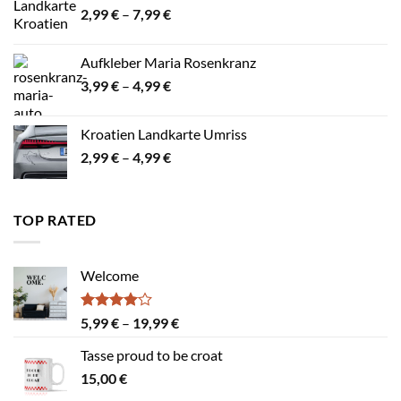
Preisspanne:
2,99
€
–
7,99
€
2,99 €
bis
Aufkleber Maria Rosenkranz
7,99 €
Preisspanne:
3,99
€
–
4,99
€
3,99 €
bis
Kroatien Landkarte Umriss
4,99 €
Preisspanne:
2,99
€
–
4,99
€
2,99 €
bis
4,99 €
TOP RATED
Welcome
Bewertet
Preisspanne:
5,99
€
–
19,99
€
mit
4.00
5,99 €
von 5
Tasse proud to be croat
bis
15,00
€
19,99 €