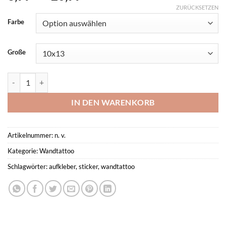
3,99 €
ZURÜCKSETZEN
bis
Farbe
20,99 €
Große
Wandtattoo Snoopy Menge
IN DEN WARENKORB
Artikelnummer:
n. v.
Kategorie:
Wandtattoo
Schlagwörter:
aufkleber
,
sticker
,
wandtattoo