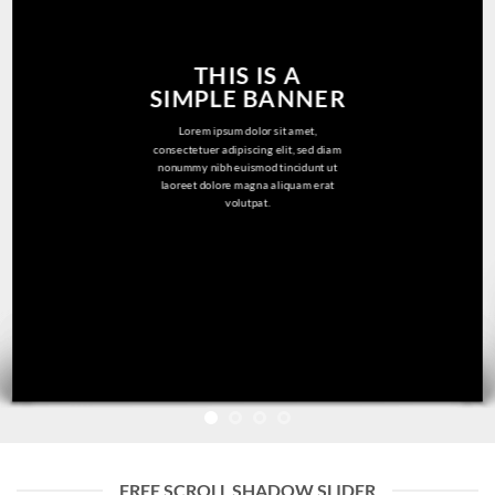
THIS IS A
SIMPLE BANNER
Lorem ipsum dolor sit amet,
consectetuer adipiscing elit, sed diam
nonummy nibh euismod tincidunt ut
laoreet dolore magna aliquam erat
volutpat.
FREE SCROLL SHADOW SLIDER