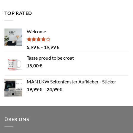
bis
4,99 €
TOP RATED
Welcome
Bewertet
Preisspanne:
5,99
€
–
19,99
€
mit
4.00
5,99 €
von 5
Tasse proud to be croat
bis
15,00
€
19,99 €
MAN LKW Seitenfenster Aufkleber - Sticker
Preisspanne:
19,99
€
–
24,99
€
19,99 €
bis
24,99 €
ÜBER UNS