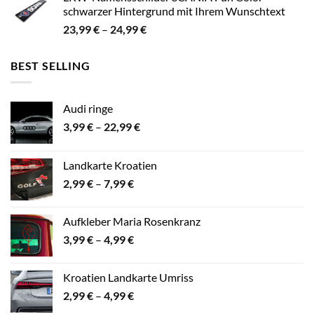
bis
schwarzer Hintergrund mit Ihrem Wunschtext
24,99 €
Preisspanne:
23,99
€
–
24,99
€
23,99 €
bis
BEST SELLING
24,99 €
Audi ringe
Preisspanne:
3,99
€
–
22,99
€
3,99 €
bis
Landkarte Kroatien
22,99 €
Preisspanne:
2,99
€
–
7,99
€
2,99 €
bis
Aufkleber Maria Rosenkranz
7,99 €
Preisspanne:
3,99
€
–
4,99
€
3,99 €
bis
Kroatien Landkarte Umriss
4,99 €
Preisspanne:
2,99
€
–
4,99
€
2,99 €