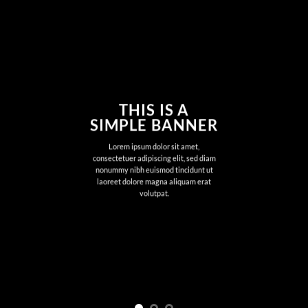
THIS IS A
SIMPLE BANNER
Lorem ipsum dolor sit amet,
consectetuer adipiscing elit, sed diam
nonummy nibh euismod tincidunt ut
laoreet dolore magna aliquam erat
volutpat.