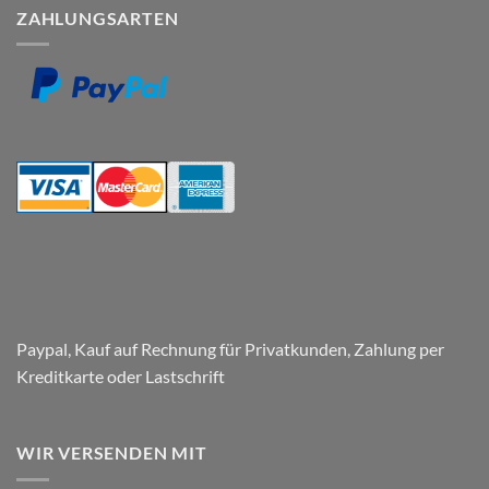
zu
Ihrem
ZAHLUNGSARTEN
Folierung
Wunschtext
von
Fenstern
und
Herstellung
von
Paneelen
für
den
Parkplatz
–
Respect
Company
Paypal, Kauf auf Rechnung für Privatkunden, Zahlung per
Kreditkarte oder Lastschrift
WIR VERSENDEN MIT