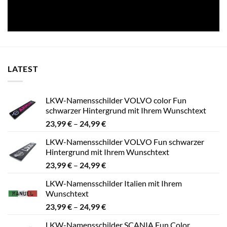
LATEST
LKW-Namensschilder VOLVO color Fun
schwarzer Hintergrund mit Ihrem Wunschtext
Preisspanne:
23,99
€
–
24,99
€
23,99 €
LKW-Namensschilder VOLVO Fun schwarzer
bis
Hintergrund mit Ihrem Wunschtext
24,99 €
Preisspanne:
23,99
€
–
24,99
€
23,99 €
LKW-Namensschilder Italien mit Ihrem
bis
Wunschtext
24,99 €
Preisspanne:
23,99
€
–
24,99
€
23,99 €
LKW-Namensschilder SCANIA Fun Color