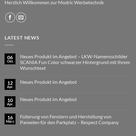
Herzlich Willkommen zur Modric Werbetechnik
LATEST NEWS
Neues Produkt im Angebot – LKW-Namensschilder
06
Okt.
SCANIA Fun Color schwarzer Hintergrund mit Ihrem
Wunschtext
Keine
Kommentare
Neues Produkt im Angebot
12
zu
Neues
Apr.
Keine
Produkt
Kommentare
im
zu
Angebot
Neues Produkt im Angebot
10
Neues
–
Produkt
Apr.
LKW-
Keine
im
Namensschilder
Kommentare
Angebot
zu
SCANIA
Folierung von Fenstern und Herstellung von
16
Neues
Fun
Produkt
März
Color
Paneelen für den Parkplatz – Respect Company
im
schwarzer
Keine
Angebot
Hintergrund
Kommentare
mit