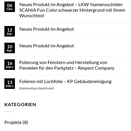
Neues Produkt im Angebot – LKW-Namensschilder
06
Okt.
SCANIA Fun Color schwarzer Hintergrund mit Ihrem
Wunschtext
Keine
Kommentare
Neues Produkt im Angebot
12
zu
Neues
Apr.
Keine
Produkt
Kommentare
im
zu
Angebot
Neues Produkt im Angebot
10
Neues
–
Produkt
Apr.
LKW-
Keine
im
Namensschilder
Kommentare
Angebot
zu
SCANIA
Folierung von Fenstern und Herstellung von
16
Neues
Fun
Produkt
März
Color
Paneelen für den Parkplatz – Respect Company
im
schwarzer
Keine
Angebot
Hintergrund
Kommentare
mit
Folieren mit Lochfolie – KP Gebäudereinigung
13
zu
Ihrem
Folierung
März
Wunschtext
für
Kommentare deaktiviert
von
Fenstern
Folieren
und
mit
Herstellung
Lochfolie
KATEGORIEN
von
Paneelen
–
für
KP
den
Gebäudereinigung
Parkplatz
Projekte
(8)
–
Respect
Company