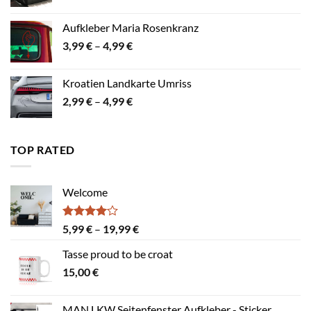
2,99 €
bis
Aufkleber Maria Rosenkranz
7,99 €
Preisspanne:
3,99
€
–
4,99
€
3,99 €
bis
Kroatien Landkarte Umriss
4,99 €
Preisspanne:
2,99
€
–
4,99
€
2,99 €
bis
4,99 €
TOP RATED
Welcome
Bewertet
Preisspanne:
5,99
€
–
19,99
€
mit
4.00
5,99 €
von 5
Tasse proud to be croat
bis
15,00
€
19,99 €
MAN LKW Seitenfenster Aufkleber - Sticker