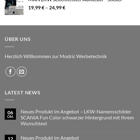
Preisspanne:
19,99
€
–
24,99
€
19,99 €
bis
24,99 €
ÜBER UNS
Herzlich Willkommen zur Modric Werbetechnik
LATEST NEWS
Neues Produkt im Angebot – LKW-Namensschilder
06
Okt.
SCANIA Fun Color schwarzer Hintergrund mit Ihrem
Wunschtext
Keine
Kommentare
Neues Produkt im Angebot
12
zu