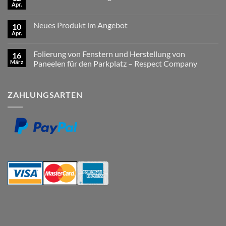
Neues
Apr.
Keine
Produkt
Kommentare
im
zu
Angebot
Neues Produkt im Angebot
10
Neues
–
Produkt
Apr.
LKW-
Keine
im
Namensschilder
Kommentare
Angebot
zu
SCANIA
Folierung von Fenstern und Herstellung von
16
Neues
Fun
Produkt
März
Color
Paneelen für den Parkplatz – Respect Company
im
schwarzer
Keine
Angebot
Hintergrund
Kommentare
mit
zu
Ihrem
ZAHLUNGSARTEN
Folierung
Wunschtext
von
Fenstern
und
Herstellung
von
Paneelen
für
den
Parkplatz
–
Respect
Company