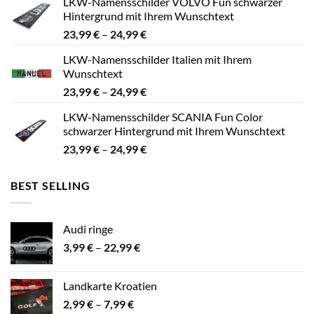
LKW-Namensschilder VOLVO Fun schwarzer
bis
Hintergrund mit Ihrem Wunschtext
24,99 €
Preisspanne:
23,99
€
–
24,99
€
23,99 €
LKW-Namensschilder Italien mit Ihrem
bis
Wunschtext
24,99 €
Preisspanne:
23,99
€
–
24,99
€
23,99 €
LKW-Namensschilder SCANIA Fun Color
bis
schwarzer Hintergrund mit Ihrem Wunschtext
24,99 €
Preisspanne:
23,99
€
–
24,99
€
23,99 €
bis
BEST SELLING
24,99 €
Audi ringe
Preisspanne:
3,99
€
–
22,99
€
3,99 €
bis
Landkarte Kroatien
22,99 €
Preisspanne:
2,99
€
–
7,99
€