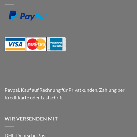
Fenstern
und
Herstellung
von
Paneelen
für
den
Parkplatz
–
Respect
Company
Paypal, Kauf auf Rechnung für Privatkunden, Zahlung per
Kreditkarte oder Lastschrift
WIR VERSENDEN MIT
DHL, Deutsche Post