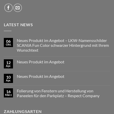
LATEST NEWS
Neues Produkt im Angebot – LKW-Namensschilder
06
Okt.
SCANIA Fun Color schwarzer Hintergrund mit Ihrem
Wunschtext
Keine
Kommentare
Neues Produkt im Angebot
12
zu
Neues
Apr.
Keine
Produkt
Kommentare
im
zu
Angebot
Neues Produkt im Angebot
10
Neues
–
Produkt
Apr.
LKW-
Keine
im
Namensschilder
Kommentare
Angebot
zu
SCANIA
Folierung von Fenstern und Herstellung von
16
Neues
Fun
Produkt
März
Color
Paneelen für den Parkplatz – Respect Company
im
schwarzer
Keine
Angebot
Hintergrund
Kommentare
mit
zu
Ihrem
ZAHLUNGSARTEN
Folierung
Wunschtext
von