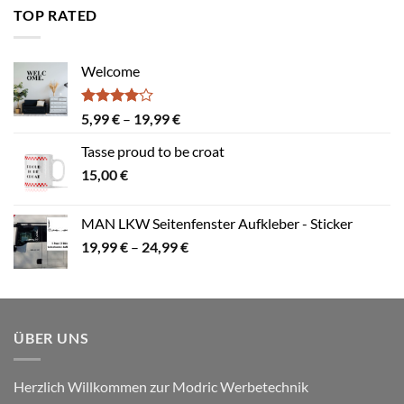
4,99 €
TOP RATED
Welcome
Bewertet
Preisspanne:
5,99
€
–
19,99
€
mit
4.00
5,99 €
von 5
Tasse proud to be croat
bis
15,00
€
19,99 €
MAN LKW Seitenfenster Aufkleber - Sticker
Preisspanne:
19,99
€
–
24,99
€
19,99 €
bis
24,99 €
ÜBER UNS
Herzlich Willkommen zur Modric Werbetechnik