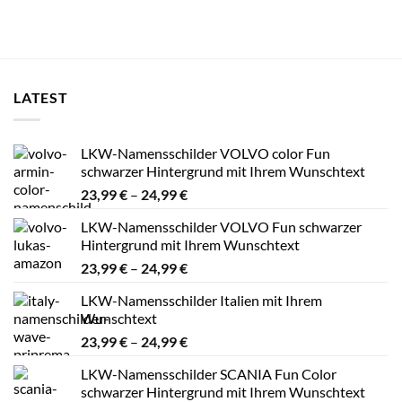
LATEST
LKW-Namensschilder VOLVO color Fun
schwarzer Hintergrund mit Ihrem Wunschtext
Preisspanne:
23,99
€
–
24,99
€
23,99 €
LKW-Namensschilder VOLVO Fun schwarzer
bis
Hintergrund mit Ihrem Wunschtext
24,99 €
Preisspanne:
23,99
€
–
24,99
€
23,99 €
LKW-Namensschilder Italien mit Ihrem
bis
Wunschtext
24,99 €
Preisspanne:
23,99
€
–
24,99
€
23,99 €
LKW-Namensschilder SCANIA Fun Color
bis
schwarzer Hintergrund mit Ihrem Wunschtext
24,99 €