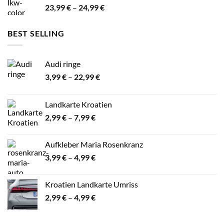
Preisspanne:
23,99
€
–
24,99
€
23,99 €
bis
BEST SELLING
24,99 €
Audi ringe
Preisspanne:
3,99
€
–
22,99
€
3,99 €
bis
Landkarte Kroatien
22,99 €
Preisspanne:
2,99
€
–
7,99
€
2,99 €
bis
Aufkleber Maria Rosenkranz
7,99 €
Preisspanne:
3,99
€
–
4,99
€
3,99 €
bis
Kroatien Landkarte Umriss
4,99 €
Preisspanne:
2,99
€
–
4,99
€
2,99 €
bis