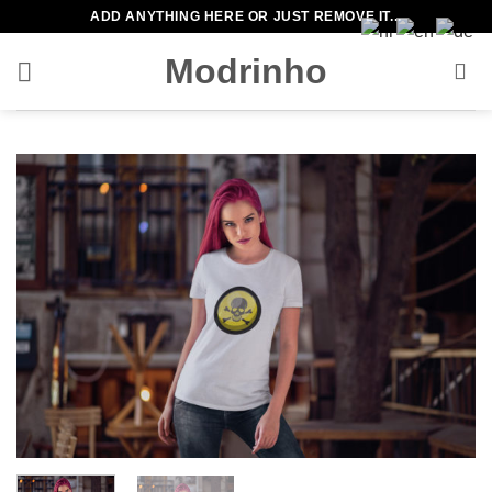
Zum
ADD ANYTHING HERE OR JUST REMOVE IT...
Inhalt
Modrinho
springen