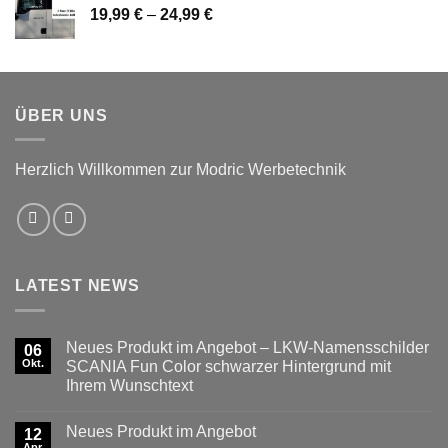
Preisspanne:
19,99
€
–
24,99
€
19,99 €
bis
24,99 €
ÜBER UNS
Herzlich Willkommen zur Modric Werbetechnik
LATEST NEWS
Neues Produkt im Angebot – LKW-Namensschilder
06
Okt.
SCANIA Fun Color schwarzer Hintergrund mit
Ihrem Wunschtext
Keine
Kommentare
Neues Produkt im Angebot
zu
12
Neues
Apr.