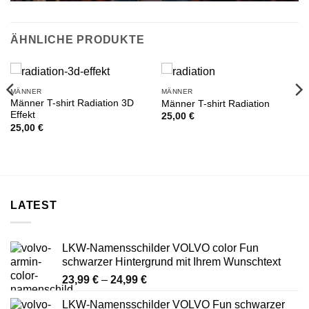
ÄHNLICHE PRODUKTE
MÄNNER
MÄNNER
Männer T-shirt Radiation 3D
Männer T-shirt Radiation
Effekt
25,00
€
25,00
€
LATEST
LKW-Namensschilder VOLVO color Fun
schwarzer Hintergrund mit Ihrem Wunschtext
Preisspanne:
23,99
€
–
24,99
€
23,99 €
LKW-Namensschilder VOLVO Fun schwarzer
bis