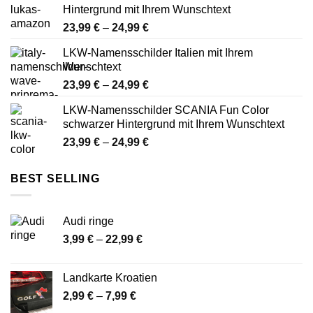
Hintergrund mit Ihrem Wunschtext
24,99 €
Preisspanne:
23,99
€
–
24,99
€
23,99 €
LKW-Namensschilder Italien mit Ihrem
bis
Wunschtext
24,99 €
Preisspanne:
23,99
€
–
24,99
€
23,99 €
LKW-Namensschilder SCANIA Fun Color
bis
schwarzer Hintergrund mit Ihrem Wunschtext
24,99 €
Preisspanne:
23,99
€
–
24,99
€
23,99 €
bis
BEST SELLING
24,99 €
Audi ringe
Preisspanne:
3,99
€
–
22,99
€
3,99 €
bis
Landkarte Kroatien
22,99 €
Preisspanne:
2,99
€
–
7,99
€
2,99 €