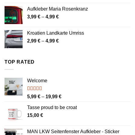
bis
Aufkleber Maria Rosenkranz
7,99 €
Preisspanne:
3,99
€
–
4,99
€
3,99 €
bis
Kroatien Landkarte Umriss
4,99 €
Preisspanne:
2,99
€
–
4,99
€
2,99 €
bis
4,99 €
TOP RATED
Welcome
Bewertet
Preisspanne:
5,99
€
–
19,99
€
mit
4.00
5,99 €
von 5
Tasse proud to be croat
bis
15,00
€
19,99 €
MAN LKW Seitenfenster Aufkleber - Sticker