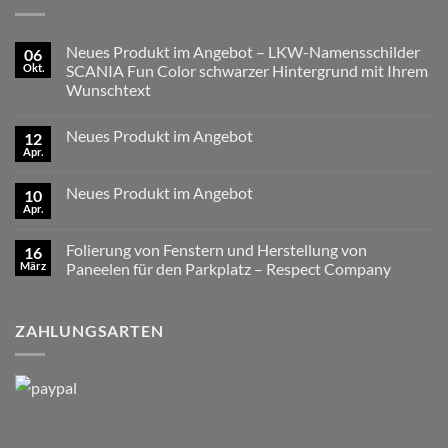
Neues Produkt im Angebot – LKW-Namensschilder
06
Okt.
SCANIA Fun Color schwarzer Hintergrund mit Ihrem
Wunschtext
Keine
Kommentare
Neues Produkt im Angebot
12
zu
Neues
Apr.
Keine
Produkt
Kommentare
im
zu
Angebot
Neues Produkt im Angebot
10
Neues
–
Produkt
Apr.
LKW-
Keine
im
Namensschilder
Kommentare
Angebot
zu
SCANIA
Folierung von Fenstern und Herstellung von
16
Neues
Fun
Produkt
März
Color
Paneelen für den Parkplatz – Respect Company
im
schwarzer
Keine
Angebot
Hintergrund
Kommentare
mit
zu
Ihrem
ZAHLUNGSARTEN
Folierung
Wunschtext
von
Fenstern
und
Herstellung
von
Paneelen
für
den
Parkplatz