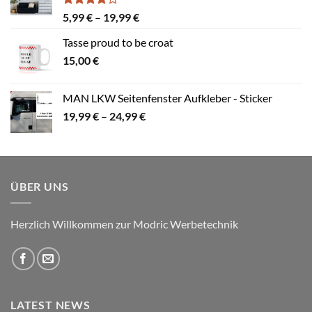
Bewertet
Preisspanne:
5,99
€
–
19,99
€
mit
4.00
5,99 €
von 5
Tasse proud to be croat
bis
15,00
€
19,99 €
MAN LKW Seitenfenster Aufkleber - Sticker
Preisspanne:
19,99
€
–
24,99
€
19,99 €
bis
24,99 €
ÜBER UNS
Herzlich Willkommen zur Modric Werbetechnik
LATEST NEWS