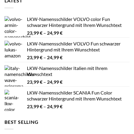
LATEST
LKW-Namensschilder VOLVO color Fun
schwarzer Hintergrund mit Ihrem Wunschtext
Preisspanne:
23,99
€
–
24,99
€
23,99 €
LKW-Namensschilder VOLVO Fun schwarzer
bis
Hintergrund mit Ihrem Wunschtext
24,99 €
Preisspanne:
23,99
€
–
24,99
€
23,99 €
LKW-Namensschilder Italien mit Ihrem
bis
Wunschtext
24,99 €
Preisspanne:
23,99
€
–
24,99
€
23,99 €
LKW-Namensschilder SCANIA Fun Color
bis
schwarzer Hintergrund mit Ihrem Wunschtext
24,99 €
Preisspanne:
23,99
€
–
24,99
€
23,99 €
bis
BEST SELLING
24,99 €