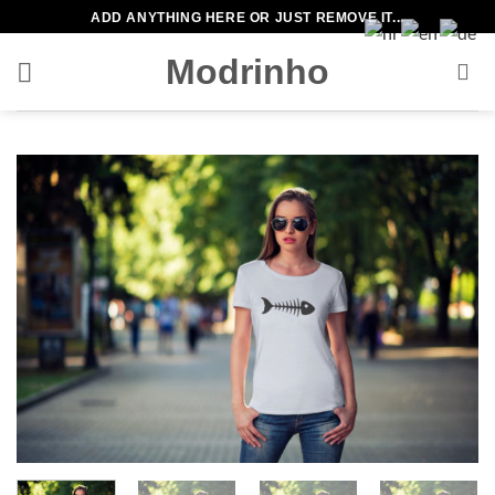
Zum
ADD ANYTHING HERE OR JUST REMOVE IT...
Inhalt
Modrinho
springen