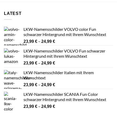
LATEST
LKW-Namensschilder VOLVO color Fun
schwarzer Hintergrund mit Ihrem Wunschtext
Preisspanne:
–
23,99
€
24,99
€
23,99 €
LKW-Namensschilder VOLVO Fun schwarzer
bis
Hintergrund mit Ihrem Wunschtext
24,99 €
Preisspanne:
–
23,99
€
24,99
€
23,99 €
LKW-Namensschilder Italien mit Ihrem
bis
Wunschtext
24,99 €
Preisspanne:
–
23,99
€
24,99
€
23,99 €
LKW-Namensschilder SCANIA Fun Color
bis
schwarzer Hintergrund mit Ihrem Wunschtext
24,99 €
Preisspanne:
–
23,99
€
24,99
€
23,99 €
bis