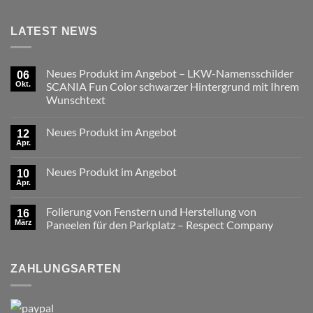
LATEST NEWS
Neues Produkt im Angebot – LKW-Namensschilder
06
Okt.
SCANIA Fun Color schwarzer Hintergrund mit Ihrem
Wunschtext
Keine
Kommentare
Neues Produkt im Angebot
zu
12
Neues
Apr.
Keine
Produkt
Kommentare
im
zu
Angebot
Neues Produkt im Angebot
10
Neues
–
Produkt
Apr.
LKW-
Keine
im
Namensschilder
Kommentare
Angebot
zu
SCANIA
Folierung von Fenstern und Herstellung von
16
Neues
Fun
Produkt
März
Color
Paneelen für den Parkplatz – Respect Company
im
schwarzer
Keine
Angebot
Hintergrund
Kommentare
mit
zu
Ihrem
Folierung
ZAHLUNGSARTEN
Wunschtext
von
Fenstern
und
Herstellung
von