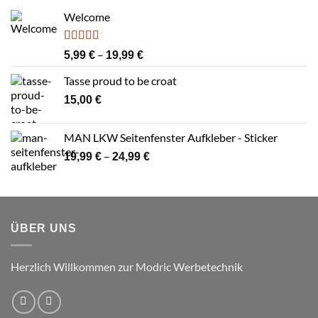
Welcome
Bewertet
Preisspanne:
–
5,99
€
19,99
€
mit
4.00
5,99 €
von 5
Tasse proud to be croat
bis
19,99 €
15,00
€
MAN LKW Seitenfenster Aufkleber - Sticker
Preisspanne:
–
19,99
€
24,99
€
19,99 €
bis
24,99 €
ÜBER UNS
Herzlich Willkommen zur Modric Werbetechnik