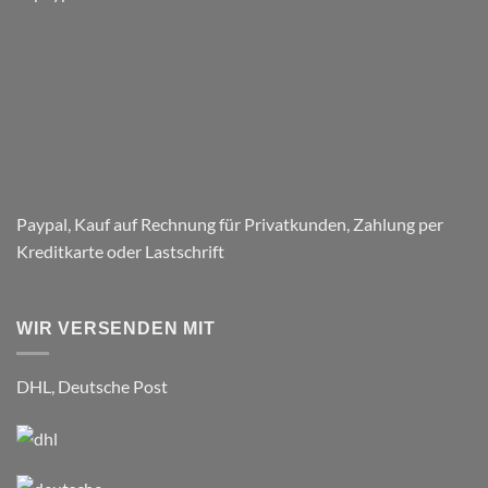
Paneelen
für
den
Parkplatz
–
Respect
Company
Paypal, Kauf auf Rechnung für Privatkunden, Zahlung per
Kreditkarte oder Lastschrift
WIR VERSENDEN MIT
DHL, Deutsche Post