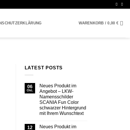
NSCHUTZERKLÄRUNG
WARENKORB /
0,00
€
LATEST POSTS
Neues Produkt im
06
Okt.
Angebot – LKW-
Namensschilder
SCANIA Fun Color
schwarzer Hintergrund
mit Ihrem Wunschtext
Keine
Kommentare
Neues Produkt im
zu
12