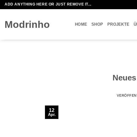
Zum
ADD ANYTHING HERE OR JUST REMOVE IT...
Inhalt
springen
Modrinho
HOME
SHOP
PROJEKTE
Ü
Neues
VERÖFFEN
12
Apr.