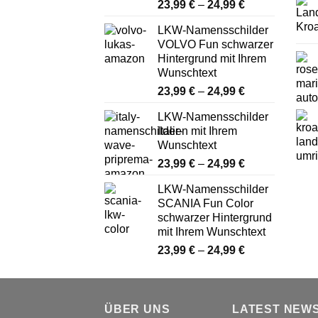
Preisspanne:
23,99
€
–
24,99
€
23,99 €
LKW-Namensschilder
bis
VOLVO Fun schwarzer
24,99 €
Hintergrund mit Ihrem
Wunschtext
Preisspanne:
23,99
€
–
24,99
€
23,99 €
LKW-Namensschilder
bis
Italien mit Ihrem
24,99 €
Wunschtext
Preisspanne:
23,99
€
–
24,99
€
23,99 €
LKW-Namensschilder
bis
SCANIA Fun Color
24,99 €
schwarzer Hintergrund
mit Ihrem Wunschtext
Preisspanne:
23,99
€
–
24,99
€
23,99 €
bis
24,99 €
ÜBER UNS
LATEST NEW