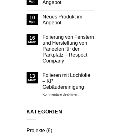
Neues
Apr.
Angebot
Produkt
im
Keine
Angebot
Kommentare
Neues Produkt im
–
zu
10
LKW-
Neues
Apr.
Angebot
Namensschilder
Produkt
SCANIA
im
Keine
Fun
Angebot
Kommentare
Folierung von Fenstern
Color
zu
16
schwarzer
Neues
März
und Herstellung von
Hintergrund
Produkt
Paneelen für den
mit
im
Ihrem
Angebot
Parkplatz – Respect
Wunschtext
Company
Keine
Kommentare
Folieren mit Lochfolie
zu
13
Folierung
März
– KP
von
Gebäudereinigung
Fenstern
und
für
Kommentare deaktiviert
Herstellung
von
Folieren
Paneelen
mit
für
Lochfolie
KATEGORIEN
den
–
Parkplatz
–
KP
Respect
Gebäudereinigung
Company
Projekte
(8)