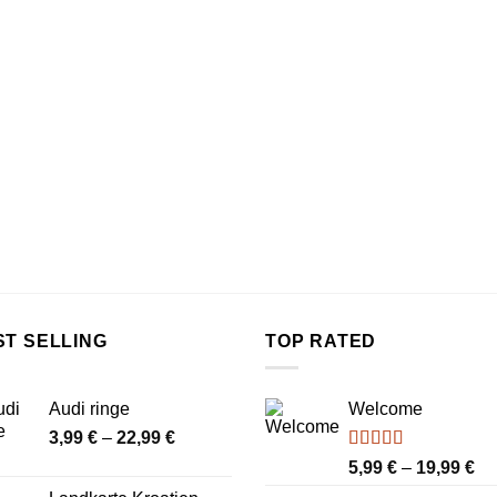
ST SELLING
TOP RATED
Audi ringe
Welcome
Preisspanne:
3,99
€
–
22,99
€
3,99 €
Bewertet
Pr
5,99
€
–
19,99
€
mit
4.00
bis
5,