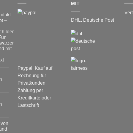
MIT
Vert
odukt
DHL, Deutsche Post
t –
hilder
Fun
warzer
nd mit
xt
Paypal, Kauf auf
Rechnung für
m
Privatkunden,
Zahlung per
Kreditkarte oder
er
m
Lastschrift
 von
 und