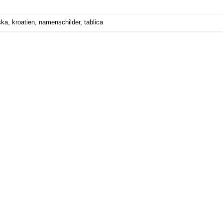
ska
,
kroatien
,
namenschilder
,
tablica