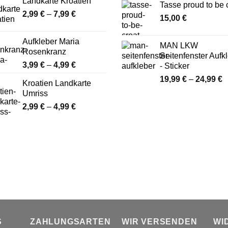
Landkarte Kroatien
von 5
22,99 €
Tasse proud to be 
bis
Preisspanne:
2,99
€
–
7,99
€
15,00
€
19
2,99 €
bis
Aufkleber Maria
7,99 €
MAN LKW
Rosenkranz
Seitenfenster Aufk
Preisspanne:
3,99
€
–
4,99
€
- Sticker
3,99 €
P
19,99
€
–
24,99
€
Kroatien Landkarte
bis
1
Umriss
4,99 €
b
Preisspanne:
2,99
€
–
4,99
€
2
2,99 €
bis
4,99 €
S
ZAHLUNGSARTEN
WIR VERSENDEN
WI