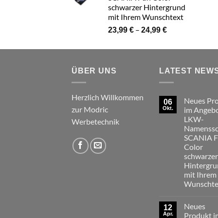
schwarzer Hintergrund
mit Ihrem Wunschtext
Preisspanne:
–
23,99
€
24,99
€
23,99 €
bis
24,99 €
ÜBER UNS
LATEST NEW
Herzlich Willkommen
Neues Pr
06
zur Modric
Okt.
im Angebo
LKW-
Werbetechnik
Namenssc
SCANIA 
Color
schwarzer
Hintergr
mit Ihrem
Wunschte
Keine
Kommentare
Neues
zu
12
Neues
Apr.
Produkt i