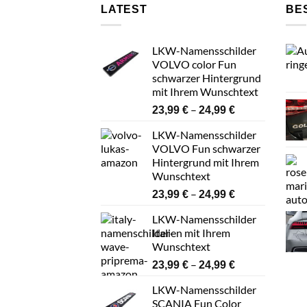
LATEST
BE
LKW-Namensschilder
VOLVO color Fun
schwarzer Hintergrund
mit Ihrem Wunschtext
Preisspanne:
–
23,99
€
24,99
€
23,99 €
LKW-Namensschilder
bis
VOLVO Fun schwarzer
24,99 €
Hintergrund mit Ihrem
Wunschtext
Preisspanne:
–
23,99
€
24,99
€
23,99 €
LKW-Namensschilder
bis
Italien mit Ihrem
24,99 €
Wunschtext
Preisspanne:
–
23,99
€
24,99
€
23,99 €
LKW-Namensschilder
bis
SCANIA Fun Color
24,99 €