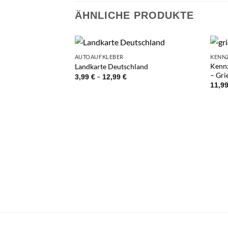
ÄHNLICHE PRODUKTE
AUTOAUFKLEBER
KENN
Kennz
Landkarte Deutschland
– Gri
Preisspanne:
–
3,99
€
12,99
€
R
3,99 €
11,9
ng mit 3D Effekt –
bis
12,99 €
agge mit Text