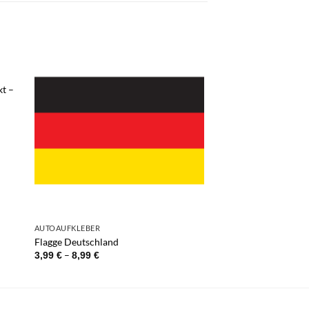
kt –
AUTOAUFKLEBER
Flagge Deutschland
Preisspanne:
–
3,99
€
8,99
€
3,99 €
bis
8,99 €