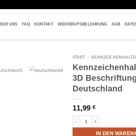
BER UNS
FAQ
KONTAKT
WIDERRUFSBELEHRUNG
AGB
DATE
START
/
KENNZEICHENHALTE
Kennzeichenhal
3D Beschriftung
Deutschland
11,99
€
Kennzeichenhalterung 3D Besc
IN DEN WAREN