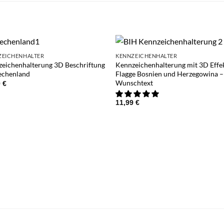
ZEICHENHALTER
KENNZEICHENHALTER
eichenhalterung 3D Beschriftung
Kennzeichenhalterung mit 3D Effe
echenland
Flagge Bosnien und Herzegowina –
Wunschtext
9
€
11,99
€