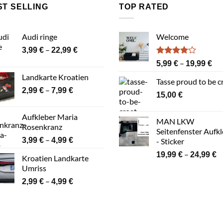
ST SELLING
TOP RATED
Audi ringe
Welcome
Preisspanne:
–
3,99
€
22,99
€
3,99 €
Bewertet
Pre
–
5,99
€
19,99
€
bis
mit
4.00
5,9
Landkarte Kroatien
von 5
22,99 €
Tasse proud to be c
bis
Preisspanne:
–
2,99
€
7,99
€
19,
15,00
€
2,99 €
bis
Aufkleber Maria
7,99 €
MAN LKW
Rosenkranz
Seitenfenster Aufk
Preisspanne:
–
3,99
€
4,99
€
- Sticker
3,99 €
P
–
19,99
€
24,99
€
Kroatien Landkarte
bis
1
Umriss
4,99 €
bi
Preisspanne:
–
2,99
€
4,99
€
2
2,99 €
bis
4,99 €