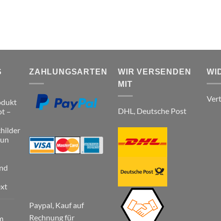
S
ZAHLUNGSARTEN
WIR VERSENDEN
WI
MIT
Ver
odukt
DHL, Deutsche Post
t –
hilder
Fun
und
xt
Paypal, Kauf auf
Rechnung für
m